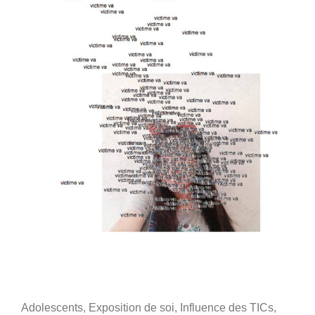
Categories:
Adolescents
,
Exposition de soi
,
Influence des TICs
,