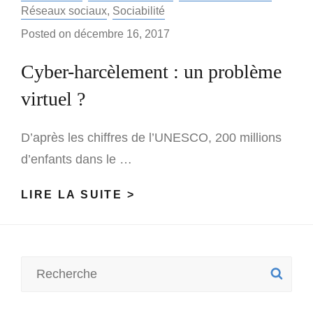
Réseaux sociaux
,
Sociabilité
Posted on
décembre 16, 2017
Cyber-harcèlement : un problème
virtuel ?
D’après les chiffres de l’UNESCO, 200 millions
d’enfants dans le …
CYBER-
LIRE LA SUITE >
HARCÈLEMENT
:
UN
Search
SE
PROBLÈME
for:
VIRTUEL
?