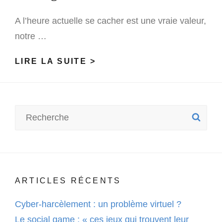
A l’heure actuelle se cacher est une vraie valeur,
notre …
QUAND
LIRE LA SUITE >
L’EXPOSITION
DE
SOI
Search
SE
SUR
for:
INSTAGRAM
RIME
AVEC
ESTHÉTISATION
ARTICLES RÉCENTS
ET
DESIGN
Cyber-harcèlement : un problème virtuel ?
Le social game : « ces jeux qui trouvent leur