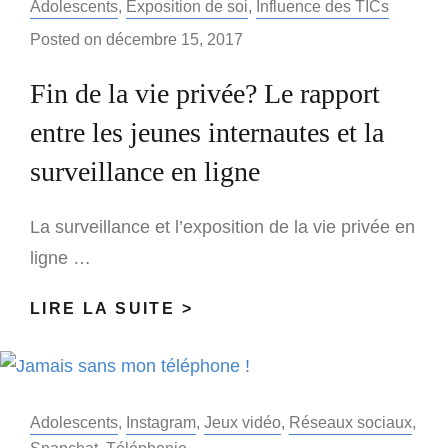
VIRTUEL
Categories:
Adolescents
,
Exposition de soi
,
Influence des TICs
?
Posted on
décembre 15, 2017
Fin de la vie privée? Le rapport
entre les jeunes internautes et la
surveillance en ligne
La surveillance et l’exposition de la vie privée en
ligne …
FIN
LIRE LA SUITE >
DE
LA
VIE
PRIVÉE?
Categories:
Adolescents
,
Instagram
,
Jeux vidéo
,
Réseaux sociaux
,
LE