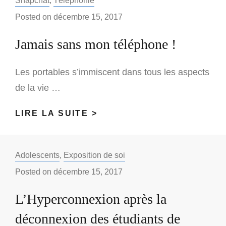
Snapchat
,
Téléphonie
RAPPORT
Posted on
décembre 15, 2017
ENTRE
Jamais sans mon téléphone !
LES
JEUNES
INTERNAUTES
Les portables s’immiscent dans tous les aspects
ET
de la vie …
LA
SURVEILLANCE
JAMAIS
LIRE LA SUITE >
EN
SANS
LIGNE
MON
Categories:
Adolescents
,
Exposition de soi
TÉLÉPHONE
!
Posted on
décembre 15, 2017
L’Hyperconnexion après la
déconnexion des étudiants de