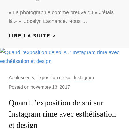
DANSE
DE
« La photographie comme preuve du « J’étais
L’OPÉRA
là » ». Jocelyn Lachance. Nous …
DE
PARIS.
QUE
LIRE LA SUITE >
SE
CACHE
DERRIÈRE
NOTRE
IMAGE
Categories:
Adolescents
,
Exposition de soi
,
Instagram
SUR
Posted on
novembre 13, 2017
INSTAGRAM
?
Quand l’exposition de soi sur
Instagram rime avec esthétisation
et design