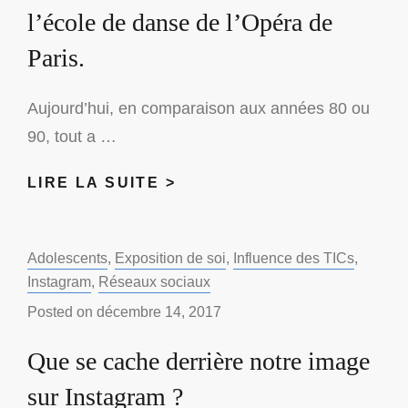
l’école de danse de l’Opéra de
Paris.
Aujourd’hui, en comparaison aux années 80 ou
90, tout a …
L’HYPERCONNEXION
LIRE LA SUITE >
APRÈS
LA
Categories:
Adolescents
,
Exposition de soi
DÉCONNEXION
,
Influence des TICs
,
Instagram
,
Réseaux sociaux
DES
ÉTUDIANTS
Posted on
décembre 14, 2017
DE
Que se cache derrière notre image
L’ÉCOLE
DE
sur Instagram ?