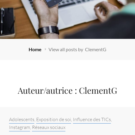
Home
View all posts by
ClementG
Auteur/autrice :
ClementG
Categories:
Adolescents
,
Exposition de soi
,
Influence des TICs
,
Instagram
,
Réseaux sociaux