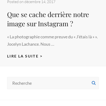
Posted on
décembre 14, 2017
Que se cache derrière notre
image sur Instagram ?
« La photographie comme preuve du « J’étais là » ».
Jocelyn Lachance. Nous …
QUE
LIRE LA SUITE >
SE
CACHE
DERRIÈRE
Search
SE
NOTRE
for:
IMAGE
SUR
INSTAGRAM