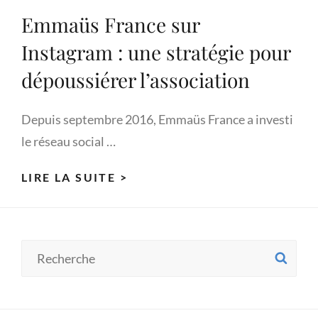
Emmaüs France sur
Instagram : une stratégie pour
dépoussiérer l’association
Depuis septembre 2016, Emmaüs France a investi
le réseau social …
EMMAÜS
LIRE LA SUITE >
FRANCE
SUR
INSTAGRAM :
Search
SE
UNE
for:
STRATÉGIE
POUR
DÉPOUSSIÉRER