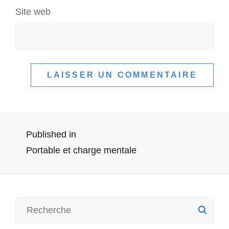
Site web
Navigation
Published in
Portable et charge mentale
de
l’article
Search
SE
for: