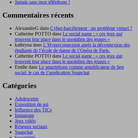
Jamais sans mon téléphone !
Commentaires récents
AlexandreG
dans
Cyber-harcèlement : un problème virtuel ?
Catherine POTTO
dans
Le social game : « ces jeux qui
trouvent leur place dans le quotidien des jeunes »
kathryna
dans
L’Hyperconnexion après la déconnexion des
étudiants de l’école de danse de l’Opéra de Paris.
Catherine POTTO
dans
Le social game : « ces jeux qui
trouvent leur place dans le quotidien des jeunes »
Emilie
dans
Le smartphone comme amplificateur de lien
social: le cas de l’application Snapchat
Catégories
Adolescents
Exposition de soi
Influence des TICs
Instagram
Jeux vidéo
Réseaux sociaux
Snapchat
Sociabilité