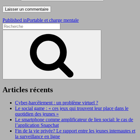
Navigation
Published in
Portable et charge mentale
Search
de
for:
Search
l’article
Articles récents
Cyber-harcèlement : un problème virtuel ?
Le social game : « ces jeux qui trouvent leur place dans le
quotidien des jeunes »
Le smartphone comme amplificateur de lien social: le cas de
l’application Snapchat
Fin de la vie privée? Le rapport entre les jeunes internautes et
la surveillance en ligne