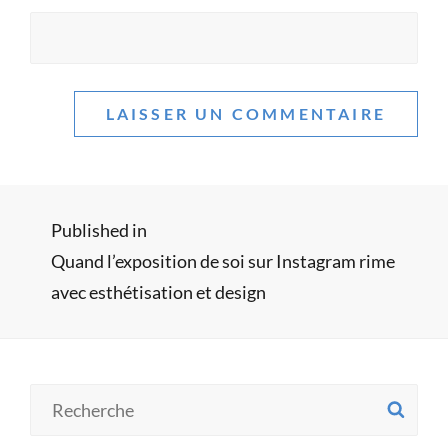
Navigation
Published in
Quand l’exposition de soi sur Instagram rime
de
avec esthétisation et design
l’article
Search
SE
for: